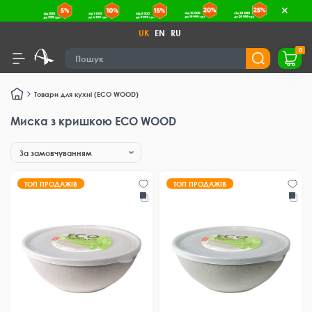
UK
EN
RU
0
Товари для кухні (ECO WOOD)
Миска з кришкою ECO WOOD
ТОП ПРОДАЖІВ
ТОП ПРОДАЖІВ