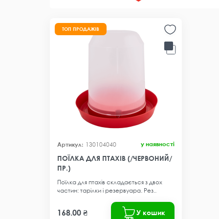
ТОП ПРОДАЖІВ
у наявності
130104040
ПОЇЛКА ДЛЯ ПТАХІВ (/ЧЕРВОНИЙ/
ПР.)
Поїлка для птахів складається з двох
частин: тарілки і резервуара. Рез..
168.00 ₴
У кошик