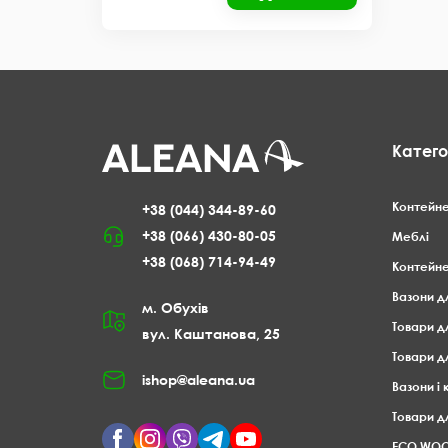
Катего
Контейне
+38 (044) 344-89-60
+38 (066) 430-80-05
Меблі
+38 (068) 714-94-49
Контейне
Вазони д
м. Обухів
Товари д
вул. Каштанова, 25
Товари д
ishop@aleana.ua
Вазони і
Товари дл
ECO WO