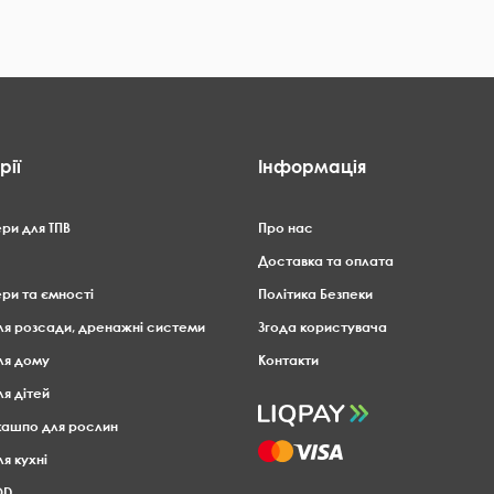
рії
Інформація
ри для ТПВ
Про нас
Доставка та оплата
ри та ємності
Політика Безпеки
ля розсади, дренажні системи
Згода користувача
ля дому
Контакти
ля дітей
 кашпо для рослин
я кухні
OD