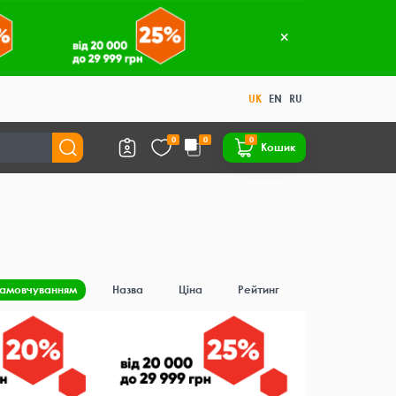
UK
EN
RU
0
0
0
Кошик
замовчуванням
Назва
Ціна
Рейтинг