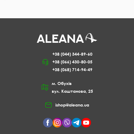
Сани як засіб пересування,
з'явилися ще XV столітті. З того часу,
зазнавши змін, вони стали
улюбленим атрибутом зимових
розваг.
Інтернет-магазин "Алеана"
пропонує модель "Ледянки" для катання з гірки.
Санки у формі лопати або круглі з двома ручками – малогабаритні та
зручні у перенесенні. Навіть малюкові неважко з ними справлятися.
Санки пластикові чудово ковзають по снігу та льоду. На них можна не
тільки легко спуститися з гірки, але й катати дитину по рівній поверхні,
+38 (044) 344-89-60
прив'язавши до ручки льодяника мотузку.
+38 (066) 430-80-05
Якщо зима ще не вступила у свої права і не засипала все навколо
хрумким снігом, ваші льодянки не повинні припадати пилом у коморі, а
+38 (068) 714-94-49
дитина похмуро дивитися у вікно, за яким йде дощ. Вирушайте з
малюком у розважальний центр з гірками зі штучного льоду, де
катаючись на санчатах, проведете незабутній час.
м. Обухів
Льодянки для катання: переваги та рекомендації
вул. Каштанова, 25
щодо вибору
ishop@aleana.ua
"Алеана" представляє продукцію
власного виробництва із стійкого та
щільного поліпропілену, який
витримує температуру нижче 20
градусів. Санки "Льодянки" вагою
0,5 кг – легкі, а форма у вигляді