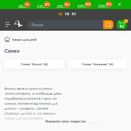
UK
EN
RU
0
Товари для дітей
Санки
Санки "Космо" (4)
Санки "Льодянки" (4)
Взимку весело грати в сніжки,
ліпити сніговика, а найбільше дітям
подобається кататися з гірки на
санках. Активний відпочинок для
дитини – і розвага, і заняття
спортом, до того ж, на свіжому
повітрі, що не потребує
Показати опис повністю
спеціальної підготовки.