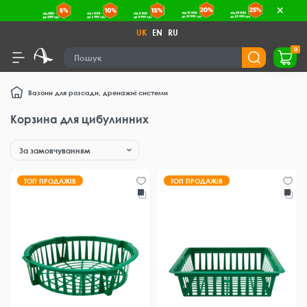
UK
EN
RU
0
Вазони для розсади, дренажні системи
Корзина для цибулинних
ТОП ПРОДАЖІВ
ТОП ПРОДАЖІВ