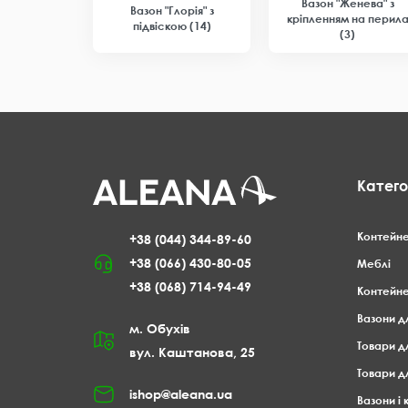
Вазон "Женева" з
Вазон "Глорія" з
кріпленням на перил
підвіскою (14)
(3)
Катего
Контейне
+38 (044) 344-89-60
+38 (066) 430-80-05
Меблі
+38 (068) 714-94-49
Контейне
Вазони д
м. Обухів
Товари д
вул. Каштанова, 25
Товари д
ishop@aleana.ua
Вазони і