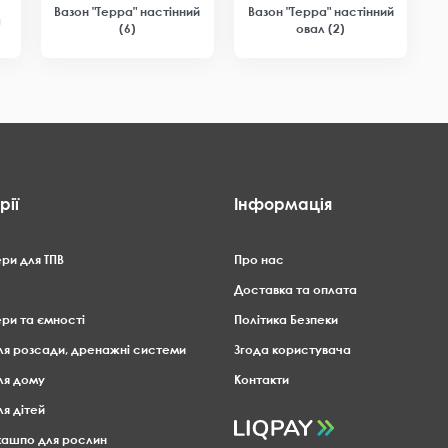
Вазон "Терра" настінний
Вазон "Терра" настінний
а
(6)
овал (2)
рії
Інформація
ри для ТПВ
Про нас
Доставка та оплата
ри та ємності
Політика Безпеки
ля розсади, дренажні системи
Згода користувача
ля дому
Контакти
ля дітей
 кашпо для рослин