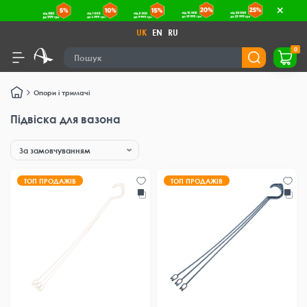
UK
EN
RU
0
Опори і тримачі
Підвіска для вазона
ТОП ПРОДАЖІВ
ТОП ПРОДАЖІВ