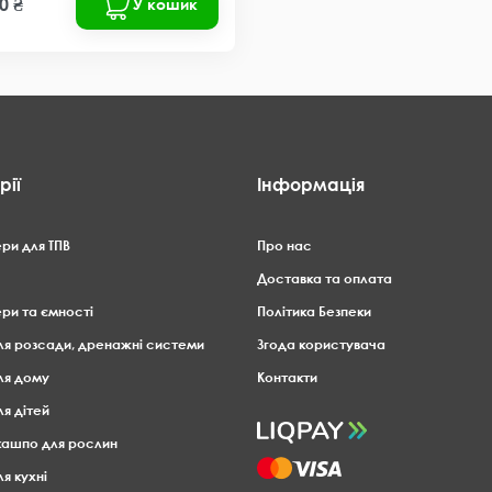
0 ₴
У кошик
рії
Інформація
ри для ТПВ
Про нас
Доставка та оплата
ри та ємності
Політика Безпеки
ля розсади, дренажні системи
Згода користувача
ля дому
Контакти
ля дітей
 кашпо для рослин
я кухні