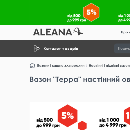
Про 
Каталог товарів
Вазони і кашпо для рослин
Настінні і підвісні вазо
Вазон "Терра" настінний о