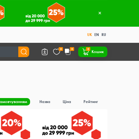
UK
EN
RU
0
0
0
Кошик
замовчуванням
Назва
Ціна
Рейтинг