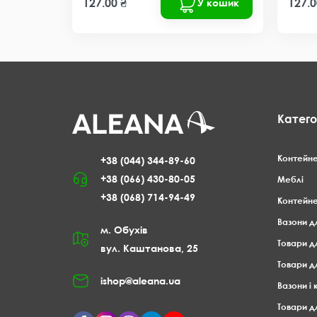
127.00 ₴
127.0
У кошик
Катего
Контейне
+38 (044) 344-89-60
+38 (066) 430-80-05
Меблі
+38 (068) 714-94-49
Контейне
Вазони д
м. Обухів
Товари д
вул. Каштанова, 25
Товари д
ishop@aleana.ua
Вазони і
Товари дл