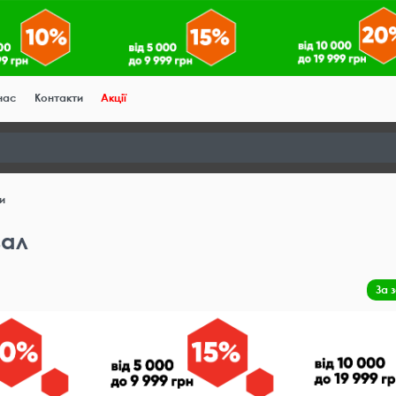
нас
Контакти
Акції
ни
вал
За 