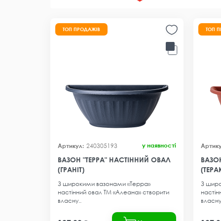
ТОП ПРОДАЖІВ
ТОП 
у наявності
240305193
ВАЗОН "ТЕРРА" НАСТІННИЙ ОВАЛ
ВАЗОН
(ГРАНІТ)
(ТЕРА
З широкими вазонами «Терра»
З шир
настінний овал ТМ «Алеана» створити
настін
власну..
власну