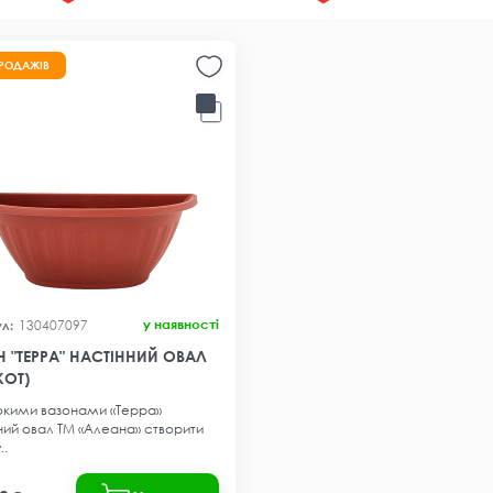
ПРОДАЖІВ
у наявності
130407097
 "ТЕРРА" НАСТІННИЙ ОВАЛ
КОТ)
окими вазонами «Терра»
ний овал ТМ «Алеана» створити
..