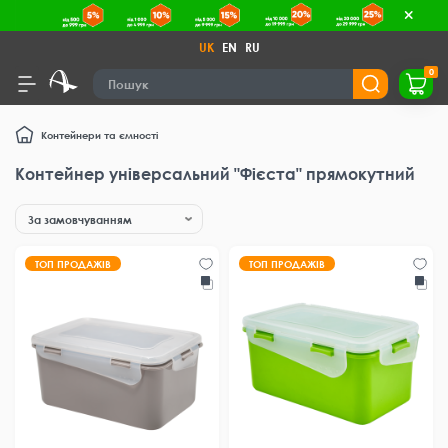
UK
EN
RU
0
Контейнери та ємності
Контейнер універсальний "Фієста" прямокутний
ТОП ПРОДАЖІВ
ТОП ПРОДАЖІВ