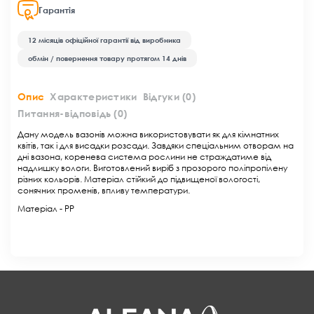
Гарантiя
12 місяців офіційної гарантії від виробника
обмін / повернення товару протягом 14 днів
Опис
Характеристики
Відгуки
(0)
Питання-відповідь
(
0
)
Дану модель вазонів можна використовувати як для кімнатних 
квітів, так і для висадки розсади. Завдяки спеціальним отворам на 
дні вазона, коренева система рослини не страждатиме від 
надлишку вологи. Виготовлений виріб з прозорого поліпропілену 
різних кольорів. Матеріал стійкий до підвищеної вологості, 
сонячних променів, впливу температури. 
Матеріал - PP