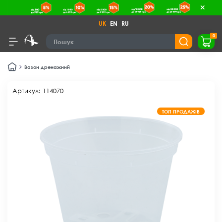
UK
EN
RU
0
Вазон дренажний
Артикул: 114070
ТОП ПРОДАЖІВ